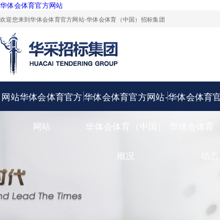
华体会体育官方网站
欢迎您来到华体会体育官方网站-华体会体育（中国）招标集团
网站华体会体育官方
华体会体育官方网站-
华体会体育官
网站
华体会体育（中国）
华体会体育
概况
动态