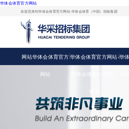
华体会体育官方网站
欢迎您来到华体会体育官方网站-华体会体育（中国）招标集团
网站华体会体育官方
华体会体育官方网站-
华
网站
华体会体育（中国）
华
概况