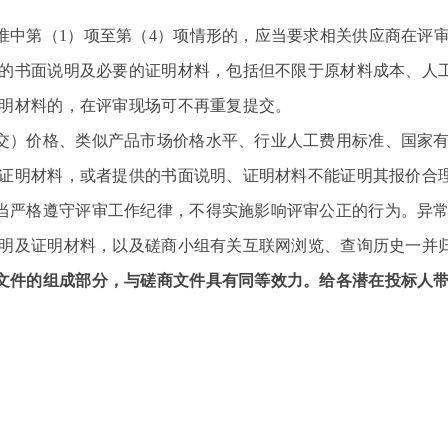
准中第（
1）项至第（4）项情形的，应当要求相关供应商在评
的书面说明及必要的证明材料，包括但不限于原材料成本、人
明材料的，在评审现场可不再重复提交。
交）价格、类似产品市场价格水平、行业人工费用标准、国家
证明材料，或者提供的书面说明、证明材料不能证明其报价合
当严格遵守评审工作纪律，不得实施影响评审公正的行为。异
明及证明材料，以及磋商小组有关互联网浏览、查询历史一并
文件的组成部分，与磋商文件具有同等效力。给各潜在投标人