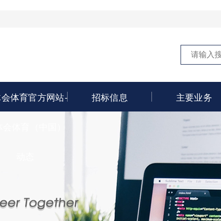
体会体育官方网站-
招标信息
主要业务
体会体育（中国）
动态