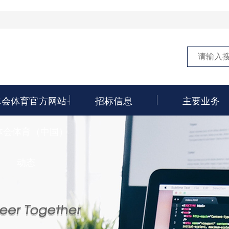
体会体育官方网站-
招标信息
主要业务
体会体育（中国）
动态