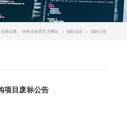
当前位置：
华体会体育官方网站
招标信息
流标公告
购项目废标公告