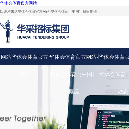
华体会体育官方网站
欢迎您来到华体会体育官方网站-华体会体育（中国）招标集团
网站华体会体育官方
华体会体育官方网站-
华体会体育官
网站
华体会体育（中国）
华体会体育
概况
动态