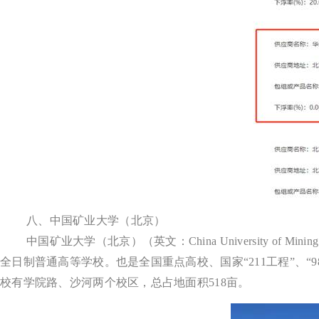
八、中国矿业大学（北京）
中国矿业大学（北京）（英文：China University of M
全日制普通高等学校。也是全国重点高校、国家“211工程”、
校有学院路、沙河两个校区，总占地面积518亩。