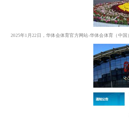
2025年1月22日，华体会体育官方网站-华体会体育（中国