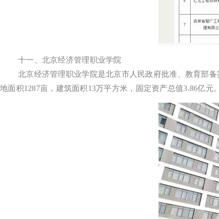
十一、北京经济管理职业学院
北京经济管理职业学院是北京市人民政府批准、教育部备
地面积1287亩，建筑面积13万平方米，固定资产总值3.86亿元