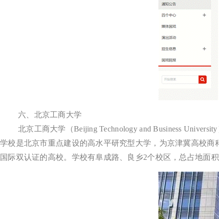
六、北京工商大学
北京工商大学（Beijing Technology and Busi
学校是北京市重点建设的高水平研究型大学，为京津冀高校商
国际双认证的高校。学校有阜成路、良乡2个校区，总占地面积