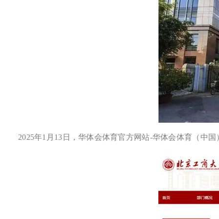
2025年1月13日，华体会体育官方网站-华体会体育（中