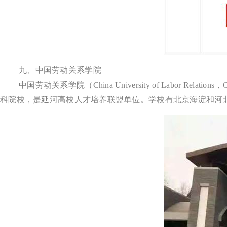
九、中国劳动关系学院
中国劳动关系学院（China University of Lab
科院校，是延河高校人才培养联盟单位。学校有北京海淀和河北涿