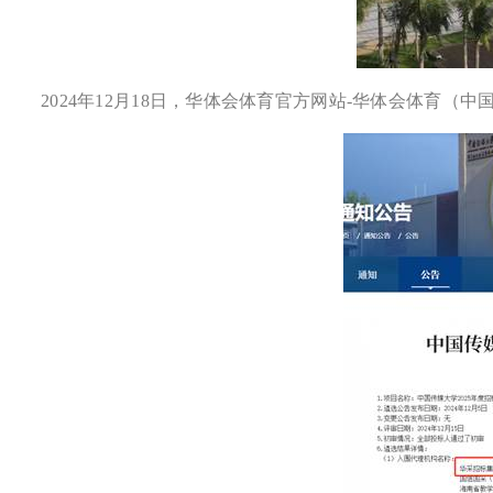
2024年12月18日，华体会体育官方网站-华体会体育