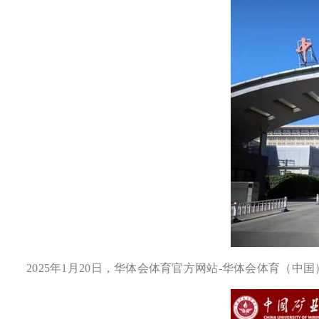
2025年1月20日，华体会体育官方网站-华体会体育（