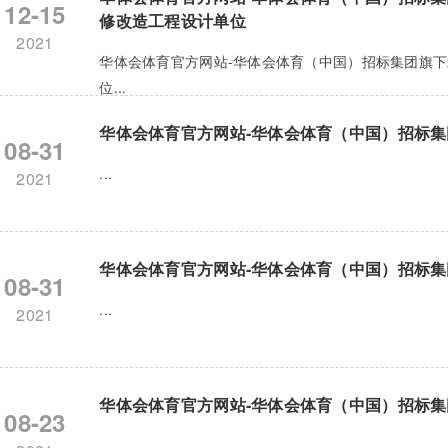
12-15
修改造工程设计单位
2021
华体会体育官方网站-华体会体育（中国）招标集团旗下北
位...
华体会体育官方网站-华体会体育（中国）招标
08-31
...
2021
华体会体育官方网站-华体会体育（中国）招标集
08-31
...
2021
华体会体育官方网站-华体会体育（中国）招标
08-23
...